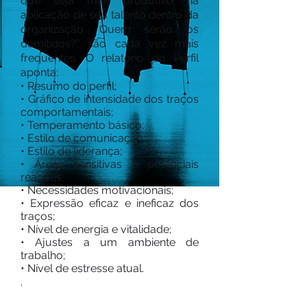
que seja mais produtivo na
aplicação de seu talento dentro da
organização. Quem serão os
demitidos?” são cada vez mais
frequentes. O relatório do Perfil
aponta:​
​• Resumo do perfil;
• Gráfico de intensidade dos traços
comportamentais;
• Temperamento básico;
• Estilo de comunicação;
• Estilo de liderança;
• Áreas sensitivas e potenciais
reações;
• Necessidades motivacionais;
• Expressão eficaz e ineficaz dos
traços;
• Nível de energia e vitalidade;
• Ajustes a um ambiente de
trabalho;
• Nível de estresse atual.
.