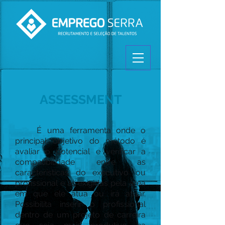
ASSESSMENT
É uma ferramenta onde o
principal objetivo do método é
avaliar o potencial e verificar a
compatibilidade entre as
características do executivo ou
profissional e as exigidas pela área
em que ele atua ou irá atuar.
Possibilita inserir o profissional
dentro de um projeto de carreira